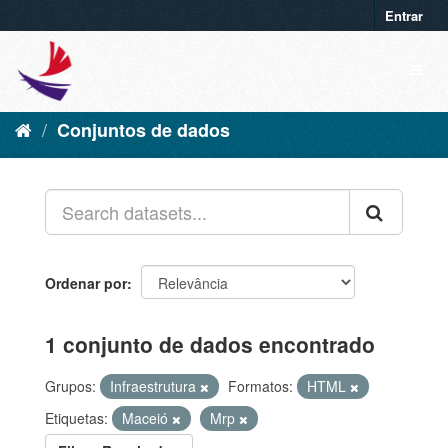
Entrar
Conjuntos de dados
Ordenar por
1 conjunto de dados encontrado
Grupos:
Infraestrutura
Formatos:
HTML
Etiquetas:
Maceió
Mrp