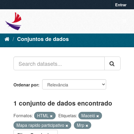
Entrar
Conjuntos de dados
Ordenar por
1 conjunto de dados encontrado
Formatos:
HTML
Etiquetas:
Maceió
Mapa rapido participativo
Mrp