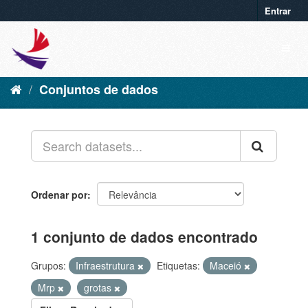
Entrar
Conjuntos de dados
Ordenar por
1 conjunto de dados encontrado
Grupos:
Infraestrutura
Etiquetas:
Maceió
Mrp
grotas