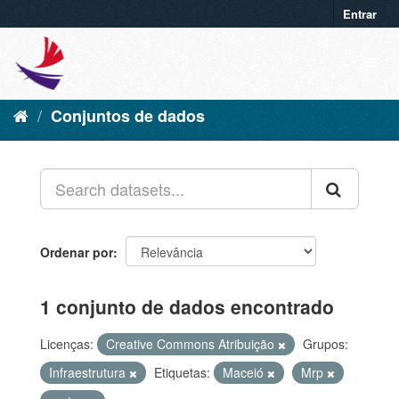
Entrar
Conjuntos de dados
Ordenar por
1 conjunto de dados encontrado
Licenças:
Creative Commons Atribuição
Grupos:
Infraestrutura
Etiquetas:
Maceió
Mrp