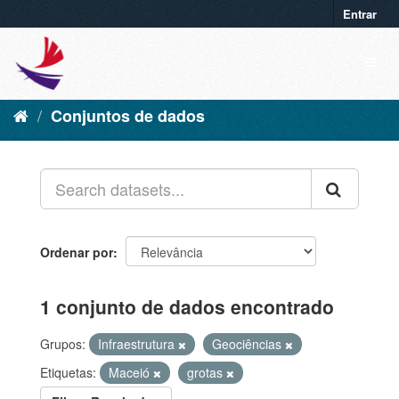
Entrar
Conjuntos de dados
Ordenar por
1 conjunto de dados encontrado
Grupos:
Infraestrutura
Geociências
Etiquetas:
Maceió
grotas