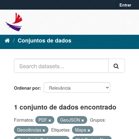
Entrar
Conjuntos de dados
Ordenar por
1 conjunto de dados encontrado
Formatos:
PDF
GeoJSON
Grupos:
Geociências
Etiquetas:
Mapa