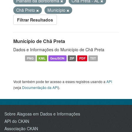
Planalto da Borborema
Chã Preta - AL
Chã Preto
Município
Filtrar Resultados
Município de Chã Preta
Dados e Informações do Município de Chã Preta
PNG
KML
GeoJSON
ZIP
PDF
TXT
Você também pode ter acesso a esses registros usando a
API
(veja
Documentação da API
).
Sobre Alagoas em Dados e Informações
API do CKAN
Associação CKAN