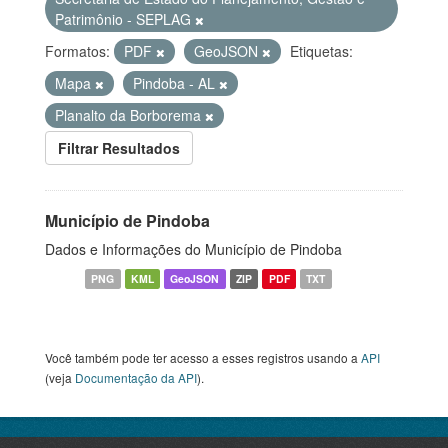
Patrimônio - SEPLAG
Formatos:
PDF
GeoJSON
Etiquetas:
Mapa
Pindoba - AL
Planalto da Borborema
Filtrar Resultados
Município de Pindoba
Dados e Informações do Município de Pindoba
PNG
KML
GeoJSON
ZIP
PDF
TXT
Você também pode ter acesso a esses registros usando a
API
(veja
Documentação da API
).