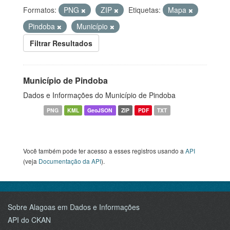
Formatos:
PNG
ZIP
Etiquetas:
Mapa
Pindoba
Município
Filtrar Resultados
Município de Pindoba
Dados e Informações do Município de Pindoba
PNG
KML
GeoJSON
ZIP
PDF
TXT
Você também pode ter acesso a esses registros usando a
API
(veja
Documentação da API
).
Sobre Alagoas em Dados e Informações
API do CKAN