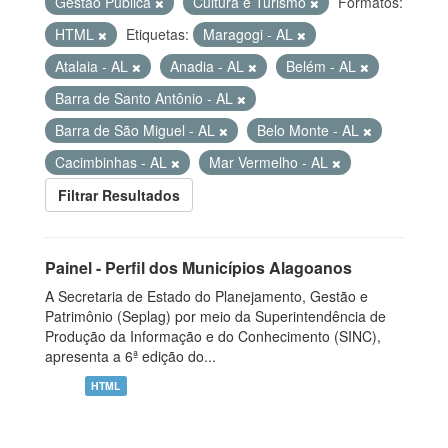
Gestão Pública
Cultura e Turismo
Formatos:
HTML
Etiquetas:
Maragogi - AL
Atalaia - AL
Anadia - AL
Belém - AL
Barra de Santo Antônio - AL
Barra de São Miguel - AL
Belo Monte - AL
Cacimbinhas - AL
Mar Vermelho - AL
Filtrar Resultados
Painel - Perfil dos Municípios Alagoanos
A Secretaria de Estado do Planejamento, Gestão e
Patrimônio (Seplag) por meio da Superintendência de
Produção da Informação e do Conhecimento (SINC),
apresenta a 6ª edição do...
HTML