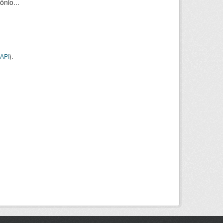
nio...
API
).