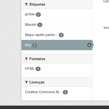
Con
Etiquetas
grotas
1
Maceió
1
Voc
Mapa rapido partici...
1
Mrp
1
Formatos
HTML
1
Licenças
Creative Commons At...
1