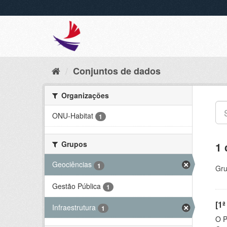
Conjuntos de dados
Organizações
ONU-Habitat
1
Grupos
1 
Geociências
1
Gru
Gestão Pública
1
[1ª
Infraestrutura
1
O P