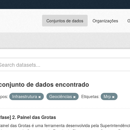
Conjuntos de dados
Organizações
G
conjunto de dados encontrado
pos:
Infraestrutura
Geociências
Etiquetas:
Mrp
 fase] 2. Painel das Grotas
ainel das Grotas é uma ferramenta desenvolvida pela Superintendênc