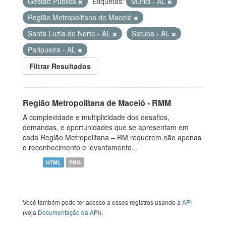
Gestão Pública
Etiquetas:
Murici - AL
Região Metropolitana de Maceió
Santa Luzia do Norte - AL
Satuba - AL
Paripueira - AL
Filtrar Resultados
Região Metropolitana de Maceió - RMM
A complexidade e multiplicidade dos desafios,
demandas, e oportunidades que se apresentam em
cada Região Metropolitana – RM requerem não apenas
o reconhecimento e levantamento...
HTML
PNG
Você também pode ter acesso a esses registros usando a
API
(veja
Documentação da API
).