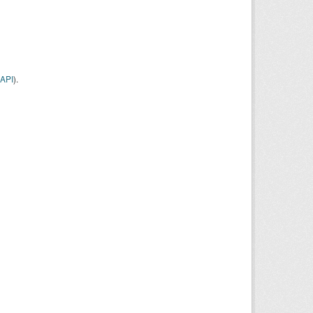
API
).