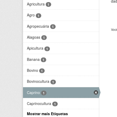
dad
Agricultura
1
Agro
1
Agropecuária
1
Voc
Alagoas
1
Apicultura
1
Banana
1
Bovino
1
Bovinocultura
1
Caprino
1
Caprinocultura
1
Mostrar mais Etiquetas