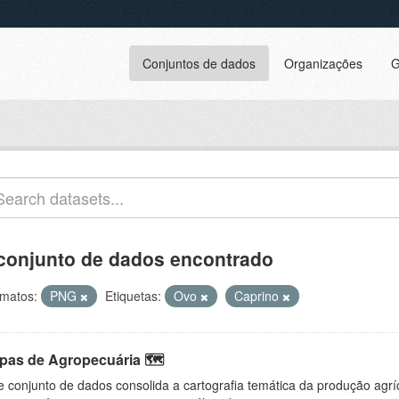
Conjuntos de dados
Organizações
G
conjunto de dados encontrado
matos:
PNG
Etiquetas:
Ovo
Caprino
pas de Agropecuária 🗺️
e conjunto de dados consolida a cartografia temática da produção agrí