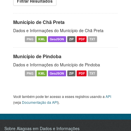
Filtrar Resultados
Município de Chã Preta
Dados e Informações do Município de Chã Preta
PNG
KML
GeoJSON
ZIP
PDF
TXT
Município de Pindoba
Dados e Informações do Município de Pindoba
PNG
KML
GeoJSON
ZIP
PDF
TXT
Você também pode ter acesso a esses registros usando a
API
(veja
Documentação da API
).
Sobre Alagoas em Dados e Informações