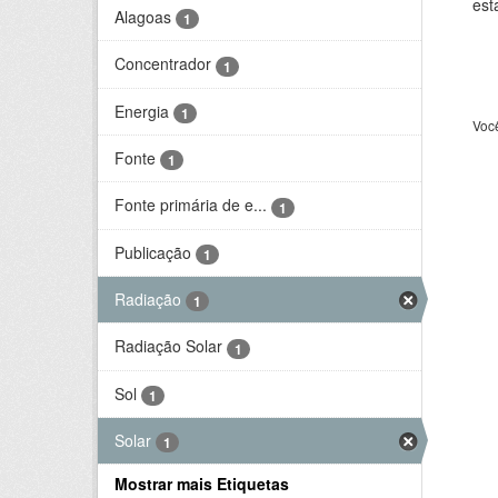
est
Alagoas
1
Concentrador
1
Energia
1
Voc
Fonte
1
Fonte primária de e...
1
Publicação
1
Radiação
1
Radiação Solar
1
Sol
1
Solar
1
Mostrar mais Etiquetas