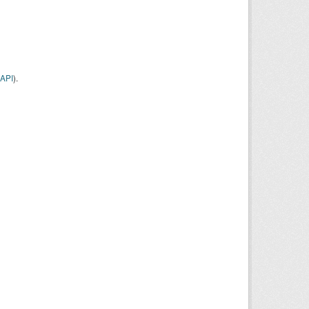
API
).