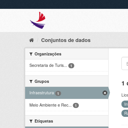
Conjuntos de dados
Organizações
Secretaria de Turis...
1
Grupos
1 
Infraestrutura
1
Lic
In
Meio Ambiente e Rec...
1
R
Etiquetas