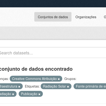
Conjuntos de dados
Organizações
G
conjunto de dados encontrado
enças:
Creative Commons Atribuição
Grupos:
fraestrutura
Etiquetas:
Radiação Solar
Fonte primária de 
adiação
Publicação