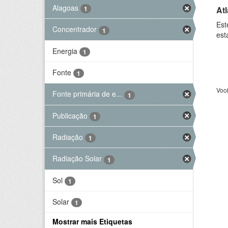
Alagoas
At
1
Est
Concentrador
1
est
Energia
1
Fonte
1
Voc
Fonte primária de e...
1
Publicação
1
Radiação
1
Radiação Solar
1
Sol
1
Solar
1
Mostrar mais Etiquetas