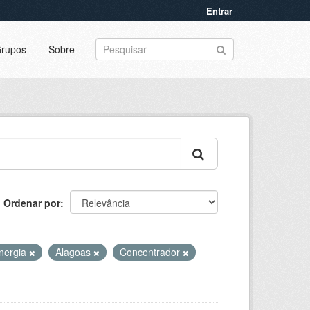
Entrar
rupos
Sobre
Ordenar por
energia
Alagoas
Concentrador