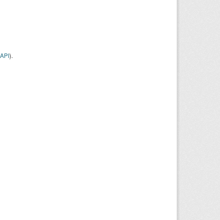
API
).