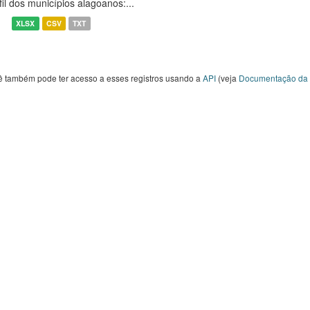
fil dos municípios alagoanos:...
XLSX
CSV
TXT
ê também pode ter acesso a esses registros usando a
API
(veja
Documentação da 