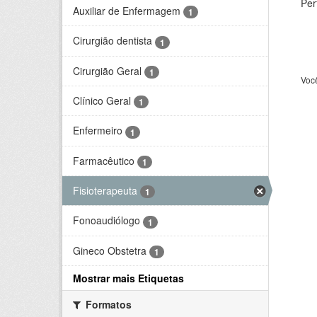
Per
Auxiliar de Enfermagem
1
Cirurgião dentista
1
Cirurgião Geral
1
Voc
Clínico Geral
1
Enfermeiro
1
Farmacêutico
1
Fisioterapeuta
1
Fonoaudiólogo
1
Gineco Obstetra
1
Mostrar mais Etiquetas
Formatos