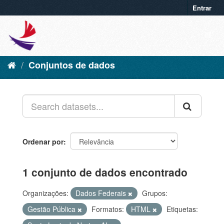
Entrar
Conjuntos de dados
Ordenar por
1 conjunto de dados encontrado
Organizações:
Dados Federais
Grupos:
Gestão Pública
Formatos:
HTML
Etiquetas: