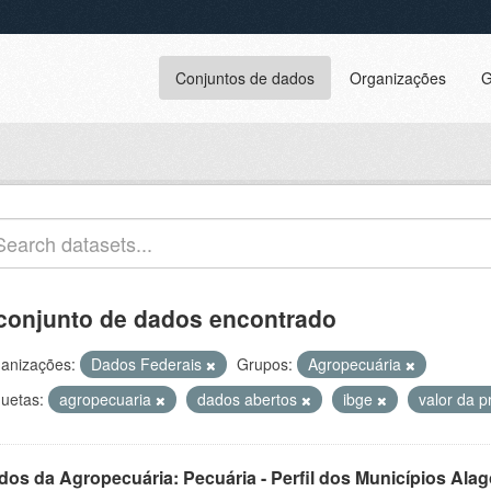
Conjuntos de dados
Organizações
G
conjunto de dados encontrado
anizações:
Dados Federais
Grupos:
Agropecuária
quetas:
agropecuaria
dados abertos
ibge
valor da 
dos da Agropecuária: Pecuária - Perfil dos Municípios Ala