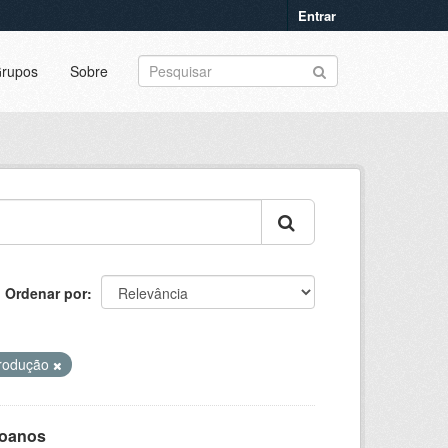
Entrar
rupos
Sobre
Ordenar por
produção
goanos