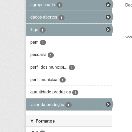
agropecuaria
Dad
1
dados abertos
1
ibge
1
Voc
pam
1
pecuaria
1
perfil dos municipi...
1
perfil municipal
1
quantidade produzida
1
valor da produção
1
Formatos