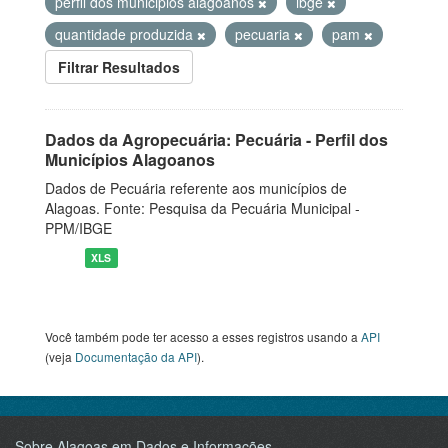
perfil dos municipios alagoanos
ibge
quantidade produzida
pecuaria
pam
Filtrar Resultados
Dados da Agropecuária: Pecuária - Perfil dos
Municípios Alagoanos
Dados de Pecuária referente aos municípios de
Alagoas. Fonte: Pesquisa da Pecuária Municipal -
PPM/IBGE
XLS
Você também pode ter acesso a esses registros usando a
API
(veja
Documentação da API
).
Sobre Alagoas em Dados e Informações