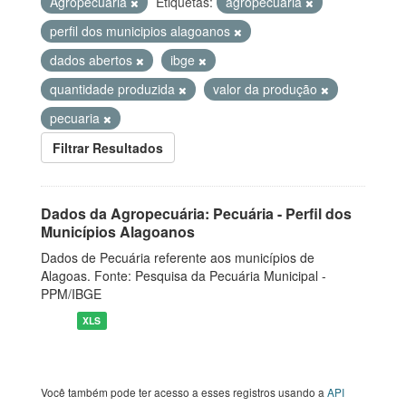
Agropecuária
Etiquetas:
agropecuaria
perfil dos municipios alagoanos
dados abertos
ibge
quantidade produzida
valor da produção
pecuaria
Filtrar Resultados
Dados da Agropecuária: Pecuária - Perfil dos
Municípios Alagoanos
Dados de Pecuária referente aos municípios de
Alagoas. Fonte: Pesquisa da Pecuária Municipal -
PPM/IBGE
XLS
Você também pode ter acesso a esses registros usando a
API