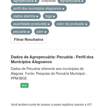
Agropecuária
Etiquetas:
agropecuaria
perfil dos municipios alagoanos
dados abertos
ibge
quantidade produzida
valor da produção
pecuaria
pam
Filtrar Resultados
Dados da Agropecuária: Pecuária - Perfil dos
Municípios Alagoanos
Dados de Pecuária referente aos municípios de
Alagoas. Fonte: Pesquisa da Pecuária Municipal -
PPM/IBGE
XLS
Você também pode ter acesso a esses registros usando a
API