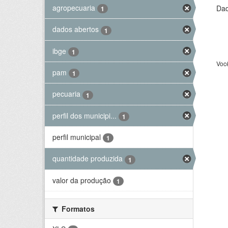
agropecuaria
Dad
1
dados abertos
1
ibge
1
Voc
pam
1
pecuaria
1
perfil dos municipi...
1
perfil municipal
1
quantidade produzida
1
valor da produção
1
Formatos