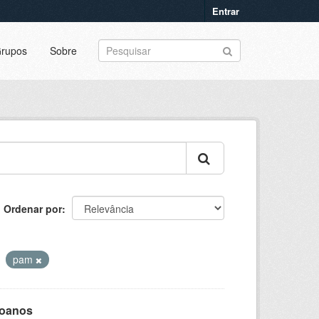
Entrar
rupos
Sobre
Ordenar por
pam
goanos