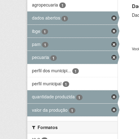
agropecuaria
Da
1
Dad
dados abertos
1
ibge
1
pam
1
Voc
pecuaria
1
perfil dos municipi...
1
perfil municipal
1
quantidade produzida
1
valor da produção
1
Formatos