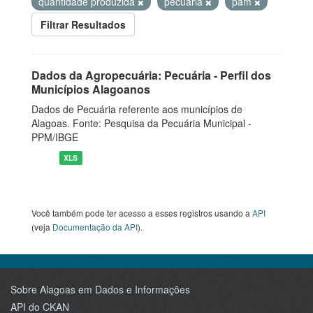
quantidade produzida
pecuaria
pam
Filtrar Resultados
Dados da Agropecuária: Pecuária - Perfil dos
Municípios Alagoanos
Dados de Pecuária referente aos municípios de
Alagoas. Fonte: Pesquisa da Pecuária Municipal -
PPM/IBGE
XLS
Você também pode ter acesso a esses registros usando a
API
(veja
Documentação da API
).
Sobre Alagoas em Dados e Informações
API do CKAN