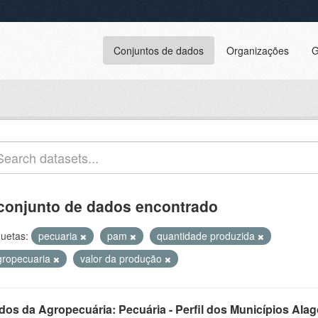
Conjuntos de dados
Organizações
G
conjunto de dados encontrado
quetas:
pecuaria
pam
quantidade produzida
gropecuaria
valor da produção
dos da Agropecuária: Pecuária - Perfil dos Municípios Ala