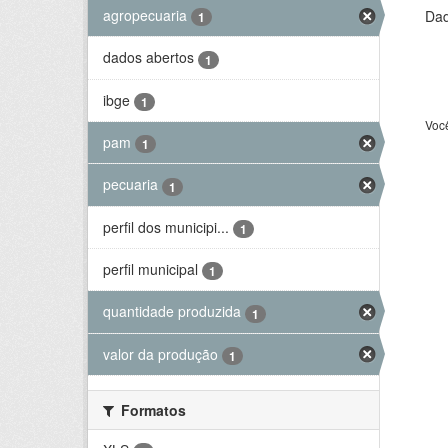
agropecuaria
Dad
1
dados abertos
1
ibge
1
Voc
pam
1
pecuaria
1
perfil dos municipi...
1
perfil municipal
1
quantidade produzida
1
valor da produção
1
Formatos