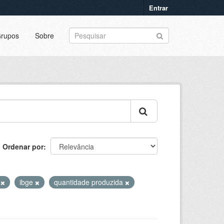
Entrar
rupos
Sobre
Ordenar por
s
ibge
quantidade produzida