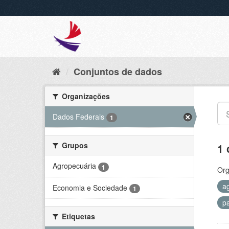
Conjuntos de dados
Organizações
Dados Federais
1
Grupos
1 
Agropecuária
1
Org
a
Economia e Sociedade
1
p
Etiquetas