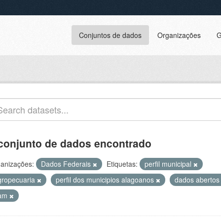
Conjuntos de dados
Organizações
G
conjunto de dados encontrado
anizações:
Dados Federais
Etiquetas:
perfil municipal
gropecuaria
perfil dos municipios alagoanos
dados aberto
am