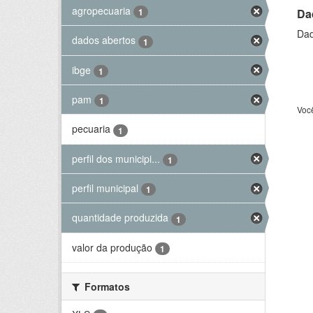
agropecuaria
Da
1
Dad
dados abertos
1
ibge
1
pam
1
Voc
pecuaria
1
perfil dos municipi...
1
perfil municipal
1
quantidade produzida
1
valor da produção
1
Formatos