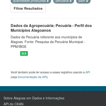
quantidade produzida
pecuaria
pam
Filtrar Resultados
Dados da Agropecuária: Pecuária - Perfil dos
Municípios Alagoanos
Dados de Pecuária referente aos municípios de
Alagoas. Fonte: Pesquisa da Pecuária Municipal -
PPM/IBGE
XLS
Você também pode ter acesso a esses registros usando a
API
(veja
Documentação da API
).
Sobre Alagoas em Dados e Informações
API do CKAN