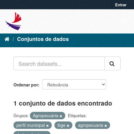
Entrar
Conjuntos de dados
Ordenar por
1 conjunto de dados encontrado
Grupos:
Agropecuária
Etiquetas:
perfil municipal
ibge
agropecuaria