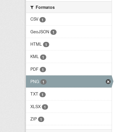
Formatos
CSV
1
GeoJSON
1
HTML
1
KML
1
PDF
1
PNG
1
TXT
1
XLSX
1
ZIP
1