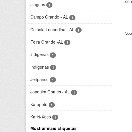
con
alagoas
1
Campo Grande - AL
1
Colônia Leopodina - AL
1
Voc
Feira Grande -AL
1
indígenas
1
Indígenas
1
Jeripancó
1
Joaquim Gomes - AL
1
Karapotó
1
Kariri-Xocó
1
Mostrar mais Etiquetas