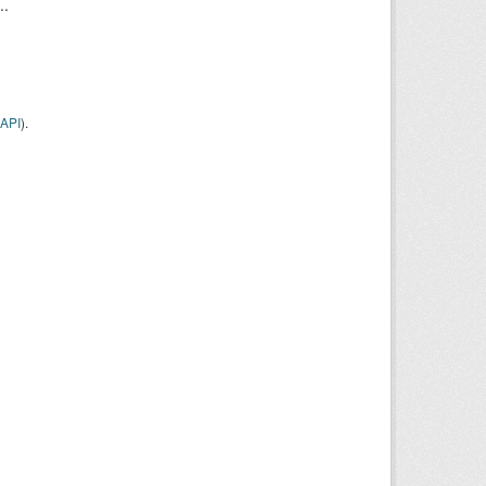
..
API
).