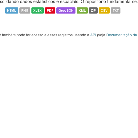
solidando dados estatísticos e espaciais. O repositório fundamenta-se.
HTML
PNG
XLSX
PDF
GeoJSON
KML
ZIP
CSV
TXT
ê também pode ter acesso a esses registros usando a
API
(veja
Documentação da 