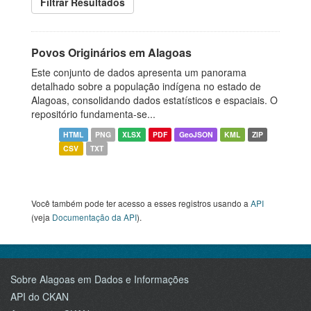
Filtrar Resultados
Povos Originários em Alagoas
Este conjunto de dados apresenta um panorama
detalhado sobre a população indígena no estado de
Alagoas, consolidando dados estatísticos e espaciais. O
repositório fundamenta-se...
HTML
PNG
XLSX
PDF
GeoJSON
KML
ZIP
CSV
TXT
Você também pode ter acesso a esses registros usando a
API
(veja
Documentação da API
).
Sobre Alagoas em Dados e Informações
API do CKAN