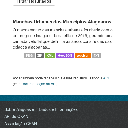
Filtrar Resultados
Manchas Urbanas dos Municípios Alagoanos
O mapeamento das manchas urbanas foi obtido com o
emprego de imagens de satélite de 2019, gerando uma
camada vetorial que delimita as áreas construídas das
cidades alagoanas,...
PNG
ZIP
KML
GeoJSON
topojson
TXT
Você também pode ter acesso a esses registros usando a
API
(veja
Documentação da API
).
Sobre Alagoas em Dados e Informações
API do CKAN
Associação CKAN