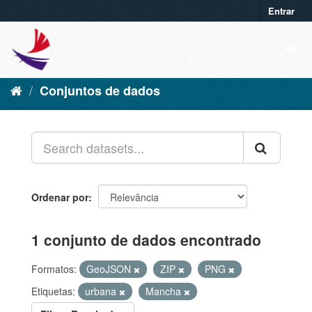
Entrar
Conjuntos de dados
Ordenar por
1 conjunto de dados encontrado
Formatos:
GeoJSON
ZIP
PNG
Etiquetas:
urbana
Mancha