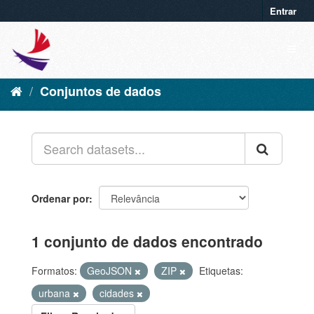
Entrar
Conjuntos de dados
Ordenar por
1 conjunto de dados encontrado
Formatos:
GeoJSON
ZIP
Etiquetas:
urbana
cidades