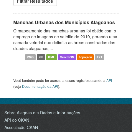
Filtrar Resultados
Manchas Urbanas dos Municípios Alagoanos
O mapeamento das manchas urbanas foi obtido com o
emprego de imagens de satélite de 2019, gerando uma
camada vetorial que delimita as áreas construídas das
cidades alagoanas,...
PNG
ZIP
KML
GeoJSON
topojson
TXT
Você também pode ter acesso a esses registros usando a
API
(veja
Documentação da API
).
Sobre Alagoas em Dados e Informações
API do CKAN
Associação CKAN