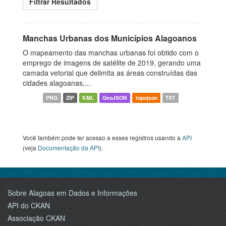
Filtrar Resultados
Manchas Urbanas dos Municípios Alagoanos
O mapeamento das manchas urbanas foi obtido com o
emprego de imagens de satélite de 2019, gerando uma
camada vetorial que delimita as áreas construídas das
cidades alagoanas,...
PNG
ZIP
KML
GeoJSON
topojson
TXT
Você também pode ter acesso a esses registros usando a
API
(veja
Documentação da API
).
Sobre Alagoas em Dados e Informações
API do CKAN
Associação CKAN