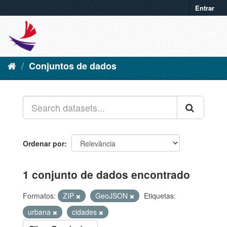
Entrar
Conjuntos de dados
Ordenar por
1 conjunto de dados encontrado
Formatos:
ZIP
GeoJSON
Etiquetas:
urbana
cidades