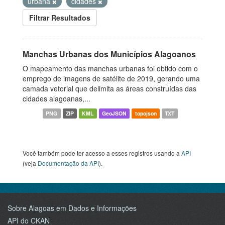
urbana
cidades
Filtrar Resultados
Manchas Urbanas dos Municípios Alagoanos
O mapeamento das manchas urbanas foi obtido com o
emprego de imagens de satélite de 2019, gerando uma
camada vetorial que delimita as áreas construídas das
cidades alagoanas,...
PNG
ZIP
KML
GeoJSON
topojson
TXT
Você também pode ter acesso a esses registros usando a
API
(veja
Documentação da API
).
Sobre Alagoas em Dados e Informações
API do CKAN