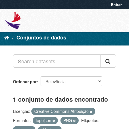
Entrar
Conjuntos de dados
Ordenar por
1 conjunto de dados encontrado
Licenças:
Creative Commons Atribuição
Formatos:
topojson
PNG
Etiquetas: