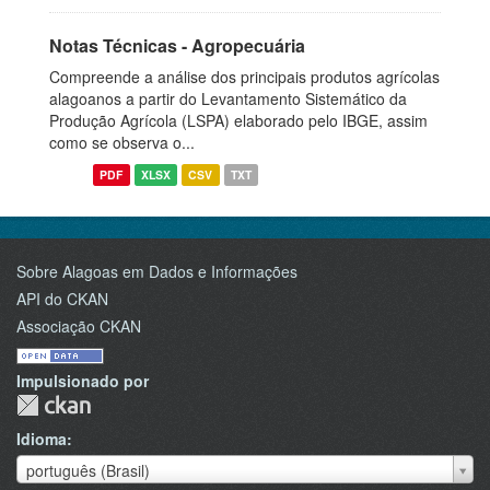
Notas Técnicas - Agropecuária
Compreende a análise dos principais produtos agrícolas
alagoanos a partir do Levantamento Sistemático da
Produção Agrícola (LSPA) elaborado pelo IBGE, assim
como se observa o...
PDF
XLSX
CSV
TXT
Sobre Alagoas em Dados e Informações
API do CKAN
Associação CKAN
Impulsionado por
Idioma
Idioma
português (Brasil)