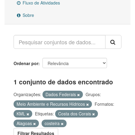
Fluxo de Atividades
Sobre
Ordenar por
1 conjunto de dados encontrado
Organizações:
Dados Federais
Grupos:
Meio Ambiente e Recursos Hídricos
Formatos:
KML
Etiquetas:
Costa dos Corais
Alagoas
costeira
Filtrar Resultados