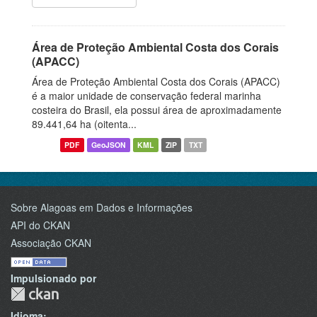
Área de Proteção Ambiental Costa dos Corais
(APACC)
Área de Proteção Ambiental Costa dos Corais (APACC)
é a maior unidade de conservação federal marinha
costeira do Brasil, ela possui área de aproximadamente
89.441,64 ha (oitenta...
PDF
GeoJSON
KML
ZIP
TXT
Sobre Alagoas em Dados e Informações
API do CKAN
Associação CKAN
Impulsionado por
Idioma