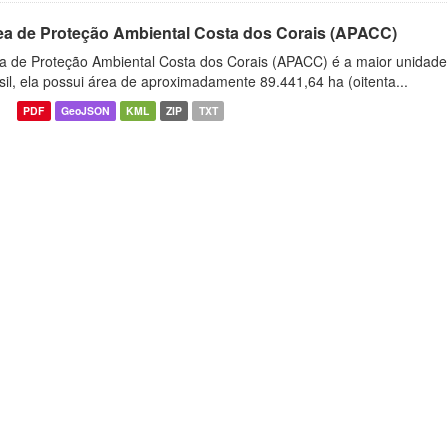
ea de Proteção Ambiental Costa dos Corais (APACC)
a de Proteção Ambiental Costa dos Corais (APACC) é a maior unidade 
sil, ela possui área de aproximadamente 89.441,64 ha (oitenta...
PDF
GeoJSON
KML
ZIP
TXT