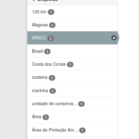
120 km
1
Alagoas
1
APACC
1
Brasil
1
Costa dos Corais
1
costeira
1
marinha
1
unidade de conserva...
1
Área
1
Área de Proteção Am...
1