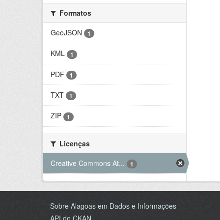
Formatos
GeoJSON
1
KML
1
PDF
1
TXT
1
ZIP
1
Licenças
Creative Commons At...
1
Sobre Alagoas em Dados e Informações
API do CKAN