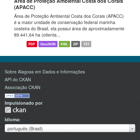
Área de Proteção Ambiental Costa dos Corais
(APACC)
Área de Proteção Ambiental Costa dos Corais (APACC)
é a maior unidade de conservação federal marinha
costeira do Brasil, ela possui área de aproximadamente
89.441,64 ha (oitenta...
PDF
GeoJSON
KML
ZIP
TXT
Sobre Alagoas em Dados e Informações
API do CKAN
Associação CKAN
Impulsionado por
Idioma
Idioma
português (Brasil)