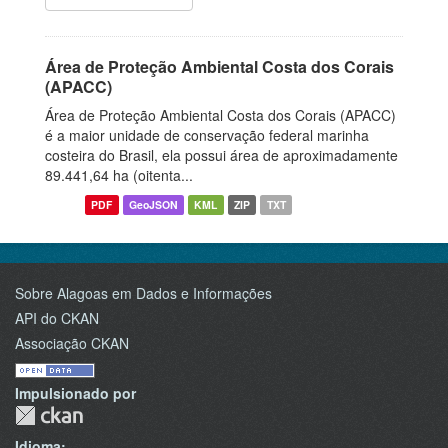
Área de Proteção Ambiental Costa dos Corais
(APACC)
Área de Proteção Ambiental Costa dos Corais (APACC)
é a maior unidade de conservação federal marinha
costeira do Brasil, ela possui área de aproximadamente
89.441,64 ha (oitenta...
PDF
GeoJSON
KML
ZIP
TXT
Sobre Alagoas em Dados e Informações
API do CKAN
Associação CKAN
Impulsionado por
Idioma