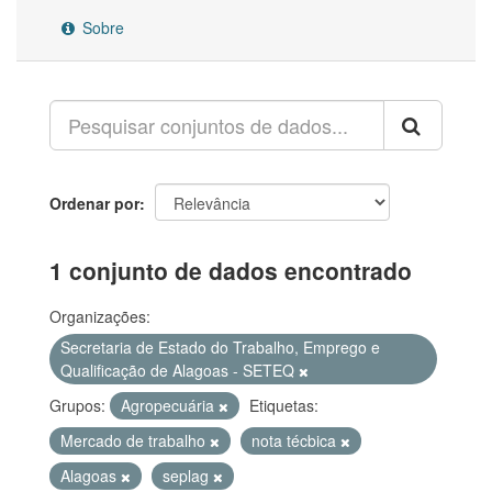
Sobre
Ordenar por
1 conjunto de dados encontrado
Organizações:
Secretaria de Estado do Trabalho, Emprego e
Qualificação de Alagoas - SETEQ
Grupos:
Agropecuária
Etiquetas:
Mercado de trabalho
nota técbica
Alagoas
seplag