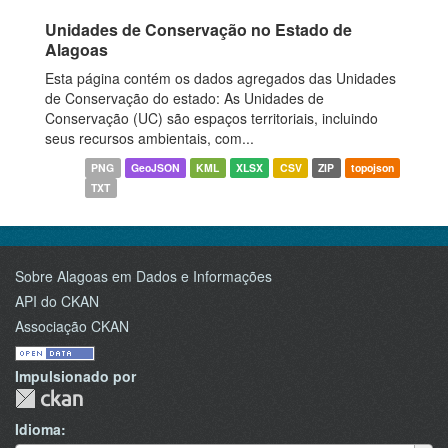
Unidades de Conservação no Estado de
Alagoas
Esta página contém os dados agregados das Unidades
de Conservação do estado: As Unidades de
Conservação (UC) são espaços territoriais, incluindo
seus recursos ambientais, com...
PNG
GeoJSON
KML
XLSX
CSV
ZIP
topojson
TXT
Sobre Alagoas em Dados e Informações
API do CKAN
Associação CKAN
Impulsionado por
Idioma