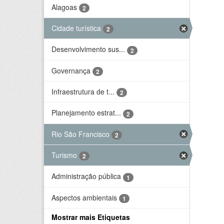
Alagoas
2
Cidade turística
2
Desenvolvimento sus...
2
Governança
2
Infraestrutura de t...
2
Planejamento estrat...
2
Rio São Francisco
2
Turismo
2
Administração pública
1
Aspectos ambientais
1
Mostrar mais Etiquetas