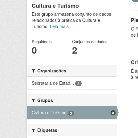
Cultura e Turismo
Este grupo armazena conjunto de dados
Pl
relacionados à prática da Cultura e
Turismo.
Leia mais
O P
de 
Seguidores
Conjuntos de dados
0
2
Cri
Organizações
É a
à r
Secretaria de Estad...
2
Grupos
Cultura e Turismo
2
Etiquetas