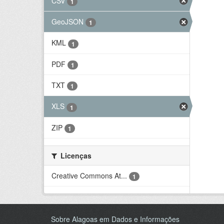
CSV
1
GeoJSON
1
KML
1
PDF
1
TXT
1
XLS
1
ZIP
1
Licenças
Creative Commons At...
1
Sobre Alagoas em Dados e Informações