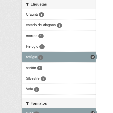
Etiquetas
Craunã
1
estado de Alagoas
1
morros
1
Refugio
1
refúgio
1
sertão
1
Silvestre
1
Vida
1
Formatos