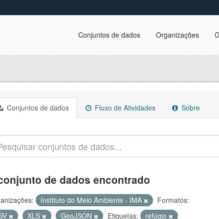
Conjuntos de dados
Organizações
G
Conjuntos de dados
Fluxo de Atividades
Sobre
conjunto de dados encontrado
anizações:
Instituto do Meio Ambiente - IMA
Formatos:
SV
XLS
GeoJSON
Etiquetas:
refúgio