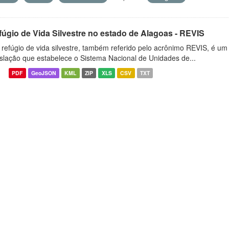
fúgio de Vida Silvestre no estado de Alagoas - REVIS
refúgio de vida silvestre, também referido pelo acrônimo REVIS, é um t
islação que estabelece o Sistema Nacional de Unidades de...
PDF
GeoJSON
KML
ZIP
XLS
CSV
TXT