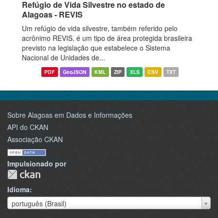
Refúgio de Vida Silvestre no estado de
Alagoas - REVIS
Um refúgio de vida silvestre, também referido pelo
acrônimo REVIS, é um tipo de área protegida brasileira
previsto na legislação que estabelece o Sistema
Nacional de Unidades de...
PDF
GeoJSON
KML
ZIP
XLS
CSV
TXT
Sobre Alagoas em Dados e Informações
API do CKAN
Associação CKAN
Impulsionado por
Idioma
Idioma
português (Brasil)