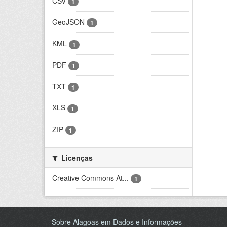
CSV
1
GeoJSON
1
KML
1
PDF
1
TXT
1
XLS
1
ZIP
1
Licenças
Creative Commons At...
1
Sobre Alagoas em Dados e Informações