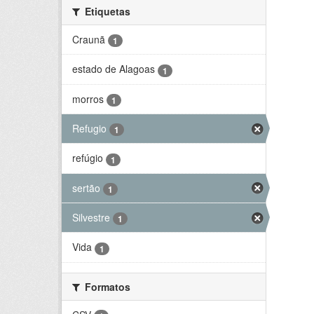
Etiquetas
Craunã
1
estado de Alagoas
1
morros
1
Refugio
1
refúgio
1
sertão
1
Silvestre
1
Vida
1
Formatos