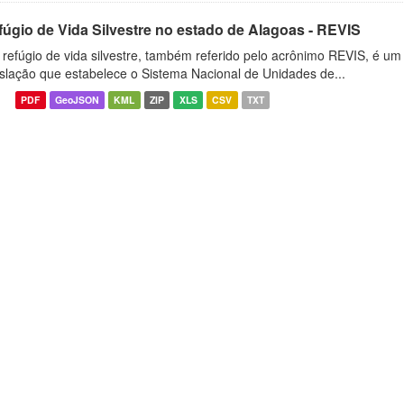
fúgio de Vida Silvestre no estado de Alagoas - REVIS
refúgio de vida silvestre, também referido pelo acrônimo REVIS, é um t
islação que estabelece o Sistema Nacional de Unidades de...
PDF
GeoJSON
KML
ZIP
XLS
CSV
TXT