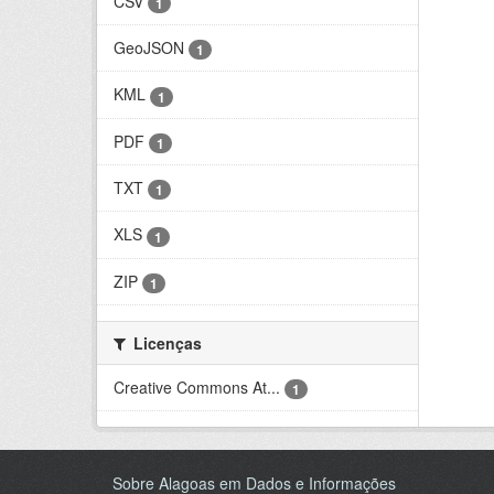
CSV
1
GeoJSON
1
KML
1
PDF
1
TXT
1
XLS
1
ZIP
1
Licenças
Creative Commons At...
1
Sobre Alagoas em Dados e Informações