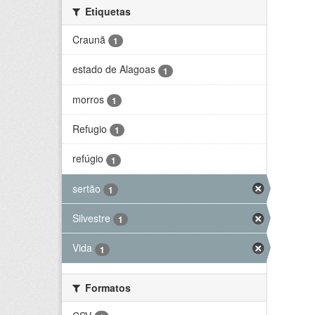
Etiquetas
Craunã
1
estado de Alagoas
1
morros
1
Refugio
1
refúgio
1
sertão
1
Silvestre
1
Vida
1
Formatos