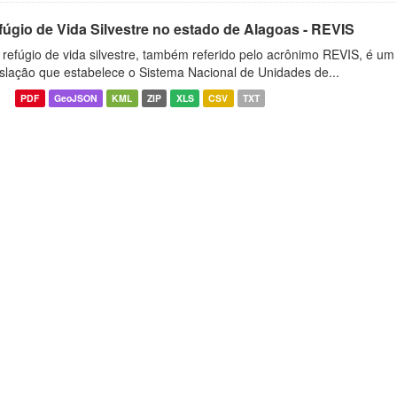
fúgio de Vida Silvestre no estado de Alagoas - REVIS
refúgio de vida silvestre, também referido pelo acrônimo REVIS, é um t
islação que estabelece o Sistema Nacional de Unidades de...
PDF
GeoJSON
KML
ZIP
XLS
CSV
TXT