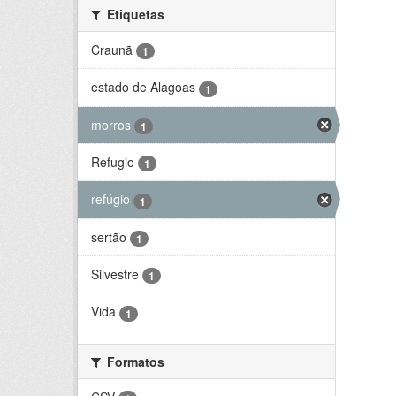
Etiquetas
Craunã
1
estado de Alagoas
1
morros
1
Refugio
1
refúgio
1
sertão
1
Silvestre
1
Vida
1
Formatos