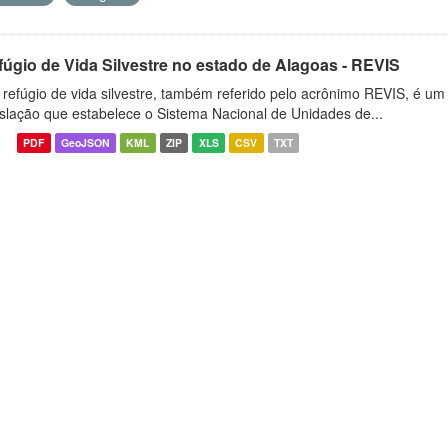
fúgio de Vida Silvestre no estado de Alagoas - REVIS
refúgio de vida silvestre, também referido pelo acrônimo REVIS, é um t
islação que estabelece o Sistema Nacional de Unidades de...
PDF
GeoJSON
KML
ZIP
XLS
CSV
TXT