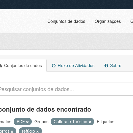
Conjuntos de dados
Organizações
G
Conjuntos de dados
Fluxo de Atividades
Sobre
conjunto de dados encontrado
matos:
PDF
Grupos:
Cultura e Turismo
Etiquetas:
orros
refúgio