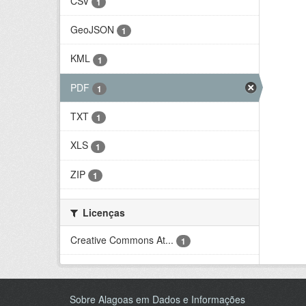
CSV
1
GeoJSON
1
KML
1
PDF
1
TXT
1
XLS
1
ZIP
1
Licenças
Creative Commons At...
1
Sobre Alagoas em Dados e Informações