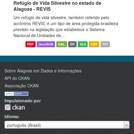
Refúgio de Vida Silvestre no estado de
Alagoas - REVIS
Um refúgio de vida silvestre, também referido pelo
acrônimo REVIS, é um tipo de área protegida brasileira
previsto na legislação que estabelece o Sistema
Nacional de Unidades de...
PDF
GeoJSON
KML
ZIP
XLS
CSV
TXT
Sobre Alagoas em Dados e Informações
API do CKAN
Associação CKAN
Impulsionado por
Idioma
Idioma
português (Brasil)