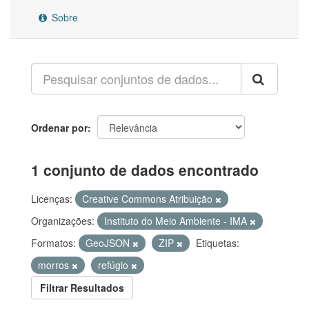
Sobre
Ordenar por
1 conjunto de dados encontrado
Licenças:
Creative Commons Atribuição
Organizações:
Instituto do Meio Ambiente - IMA
Formatos:
GeoJSON
ZIP
Etiquetas:
morros
refúgio
Filtrar Resultados